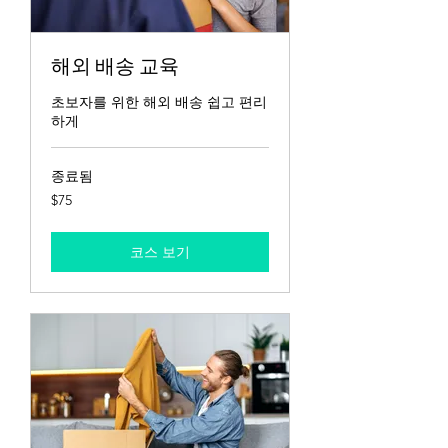
해외 배송 교육
초보자를 위한 해외 배송 쉽고 편리
하게
종료됨
75
$75
US
dollars
코스 보기