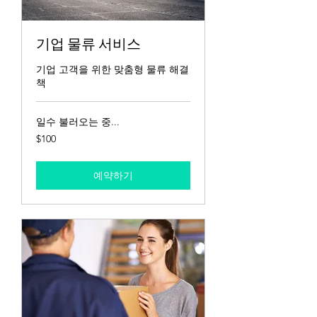
기업 물류 서비스
기업 고객을 위한 맞춤형 물류 해결
책
일수 불러오는 중...
100
$100
US
dollars
예약하기