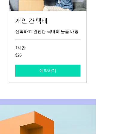
개인 간 택배
신속하고 안전한 국내외 물품 배송
1시간
25
$25
US
dollars
예약하기